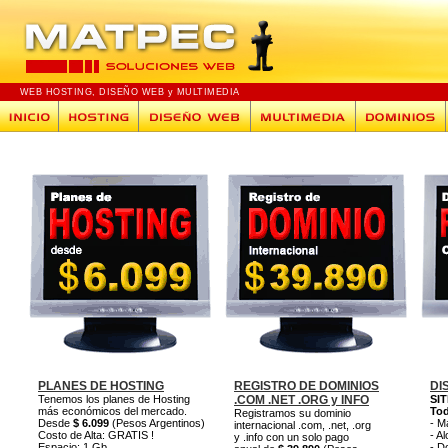
WEB HOSTING
,
DISEÑO WEB
y
MULTIMEDIA
PLANES DE HOSTING
REGISTRO DE DOMINIOS
DI
Tenemos los planes de Hosting
.COM .NET .ORG y INFO
SIT
más económicos del mercado.
Tod
Registramos su dominio
Desde
$ 6.099
(Pesos Argentinos)
- M
internacional .com, .net, .org
Costo de Alta: GRATIS !
- A
y .info con un solo pago
Espacio: 1 Gb
- D