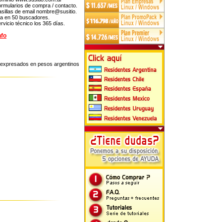
ormularios de compra / contacto.
asillas de email nombre@susitio.
lta en 50 buscadores.
ervicio técnico los 365 días.
nfo
n expresados en pesos argentinos