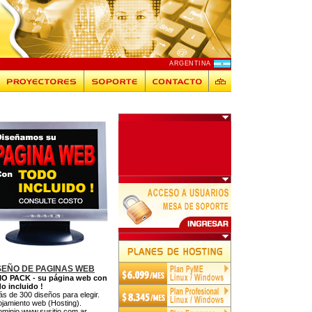
ARGENTINA
SEÑO DE PAGINAS WEB
IO PACK - su página web con
o incluido !
ás de 300 diseños para elegir.
lojamiento web (Hosting).
ominio www.susitio.com.ar