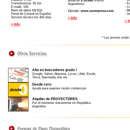
anual de
$ 39.890
(Pesos
Transferencia: 30 Gb
- F
Argentinos).
E-mails: 100
- C
Base de datos MySQL
- A
Ejemplo:
www.suempresa.com
Panel de Control en Español
- S
Servicio técnico los 365 días
+ Info
+ I
+ Info
* Los precios está
Alta en buscadores gratis !
Google, Yahoo, Altavista, Lycos, Ubbi, Excite,
Terra, Starmedia, Aol, etc.
Desde cero
Ayuda para quienes recién comienzan
Alquiler de PROYECTORES
Por el momento únicamente en República
Argentina